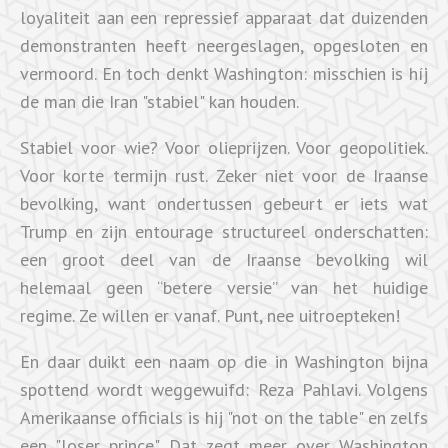
loyaliteit aan een repressief apparaat dat duizenden
demonstranten heeft neergeslagen, opgesloten en
vermoord. En toch denkt Washington: misschien is híj
de man die Iran "stabiel" kan houden.
Stabiel voor wie? Voor olieprijzen. Voor geopolitiek.
Voor korte termijn rust. Zeker niet voor de Iraanse
bevolking, want ondertussen gebeurt er iets wat
Trump en zijn entourage structureel onderschatten:
een groot deel van de Iraanse bevolking wil
helemaal geen “betere versie” van het huidige
regime. Ze willen er vanaf. Punt, nee uitroepteken!
En daar duikt een naam op die in Washington bijna
spottend wordt weggewuifd: Reza Pahlavi. Volgens
Amerikaanse officials is hij "not on the table" en zelfs
een "loser prince". Dat zegt meer over Washington