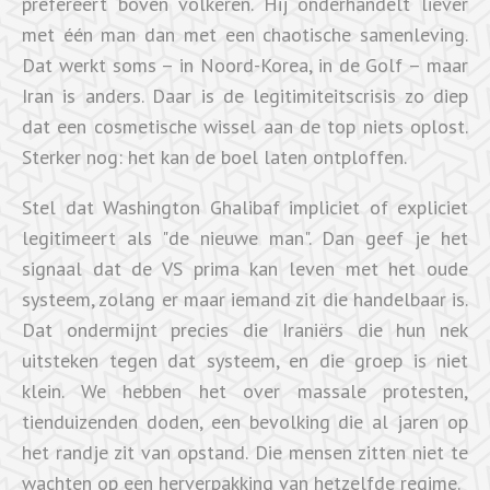
prefereert boven volkeren. Hij onderhandelt liever
met één man dan met een chaotische samenleving.
Dat werkt soms – in Noord-Korea, in de Golf – maar
Iran is anders. Daar is de legitimiteitscrisis zo diep
dat een cosmetische wissel aan de top niets oplost.
Sterker nog: het kan de boel laten ontploffen.
Stel dat Washington Ghalibaf impliciet of expliciet
legitimeert als "de nieuwe man". Dan geef je het
signaal dat de VS prima kan leven met het oude
systeem, zolang er maar iemand zit die handelbaar is.
Dat ondermijnt precies die Iraniërs die hun nek
uitsteken tegen dat systeem, en die groep is niet
klein. We hebben het over massale protesten,
tienduizenden doden, een bevolking die al jaren op
het randje zit van opstand. Die mensen zitten niet te
wachten op een herverpakking van hetzelfde regime.