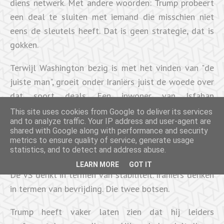
diens netwerk. Met andere woorden: Trump probeert
een deal te sluiten met iemand die misschien niet
eens de sleutels heeft. Dat is geen strategie, dat is
gokken.
Terwijl Washington bezig is met het vinden van "de
juiste man", groeit onder Iraniërs juist de woede over
dat soort deals. Een inwoner van Isfahan
verwoordde het genadeloos: een overeenkomst met
This site uses cookies from Google to deliver its services
and to analyze traffic. Your IP address and user-agent are
iemand als Ghalibaf voelt als "van de ene dictatuur
shared with Google along with performance and security
naar de andere". Dát is de realiteit die in
metrics to ensure quality of service, generate usage
statistics, and to detect and address abuse.
beleidskamers maar niet doordringt.
LEARN MORE
GOT IT
De VS denkt in termen van stabiliteit. Iraniërs denken
in termen van bevrijding. Die twee botsen.
Trump heeft vaker laten zien dat hij leiders