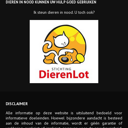
DIEREN IN NOOD KUNNEN UW HULP GOED GEBRUIKEN
Ik steun dieren in nood. U toch ook?
C
DISCLAIMER
r
a
Alle informatie op deze website is uitsluitend bedoeld voor
f
informatieve doeleinden. Hoewel bijzondere aandacht is besteed
t
aan de inhoud van de informatie, wordt er géén garantie of
e